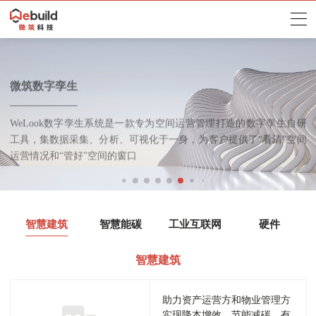
城市能碳管理平台
智慧建筑运营管理平台
物业管理平台
设备设施管理平台
智慧办公系统
微筑数字孪生
微筑物联网平台
智慧环境管理系统
综合能源管理平台
暖通节能管理平台
数字孪生工厂
智慧安全应急管理系统
PanoGuard
企业能碳监控管理平台
智能设备诊断与预警系统
该平台是探索“双碳”工作的阶段性产物。以物联网、云计算和深度学
Building X基于“万物互联和数据驱动”的技术底座，以“品质管理”为
平台精通建筑物业作业流程，可实现对建筑的运行维护、安全监控、
收集设备运维过程中的各种数据，通过数字孪生等方式还原设备设施
系统利用物联网、云计算、AI等技术，通过软硬一体化，对办公空间
WeLook数字孪生系统是一款专为空间运营管理打造的数字孪生自研
平台由IoT平台和物联网关两部分组成，向下汇聚各类智能子系统及
通过前端设备实时采集、智能感知，经物联边缘网关实现数据处理和
平台集数据采集、数据分析、数据可视、精细管理，智能分析为一
系统基于云计算+AI算法，通过提供软硬一体的解决方案，实现暖通
基于建模工具在数字空间构建出精准物理对象模型，利用实时IoT数
微筑智慧安全应急管理系统：融合重大危险源在线监测、人员定位与
移动全视角智能安全装备：打破固定摄像头监控盲区，让动火、受限
习为代表的新兴技术为基础，全面感知建筑领域中的能源消费和碳排
运用数字化和智能化的手段，为发电行业打造可感、可观、可用的
基于数据驱动的健康监测与智能诊断，实现设备的实时在线监测与诊
核心重塑智慧空间运营场景，助力资产运营方和物业管理方实现降本
资产管理等方面进智能管理和优化，从而提高建筑的使用效率和品
运行的实时情况，利用数据分析和设备运行预测能力助力设备设施高
资源和能耗进行实时监测、分析和优化，实现办公流程的效率提升、
工具，集数据采集、分析、可视化于一身，为客户提供了“看清”空间
传感器设备，向上支撑应用创新开发，实现建筑“数据全融合、状态
传输，进而构建各种智慧环境服务场景，方便运维人员日常管理，赋
体，为能源资产提供能量管理和数字化运营服务，保障能源资产安
空调节能控制，在保证舒适度最佳的终极目标的前提下，减少能源消
据驱动模型运转，通过数据与模型融合，构建综合决策能力，推动全
多模态视频分析，实现应急预案数字化、应急资源一张图与多部门联
空间等移动作业面获得AI实时监护
放，合理定制用能目标，智慧化管理能碳行为，通过规划定额、目标
“能碳管家”
断，保障设备运行始终处于可管、可控状态
增效、节能减碳，有效提升建筑品质
质，降低运营成本和环境影响，提升物业服务质量和客户满意度
效安全运行，为设备的健康维护提供数据和技术支撑
空间品质的升级和资源利用的最大化
运营情况和“管好”空间的窗口
全可视、业务全可管、事件全可控”的智慧化管理需求
能用户营造出更具人性化、高品质的办公生活环境
全，提升资产利用效率，降低资产运维成本
耗
业务流程闭环管理
动调度
追踪、实时监测等方式，摸清碳排家底、分析降碳空间、引导低碳发
展
智慧建筑
智慧能碳
工业互联网
硬件
智慧建筑
助力资产运营方和物业管理方
实现降本增效、节能减碳，有