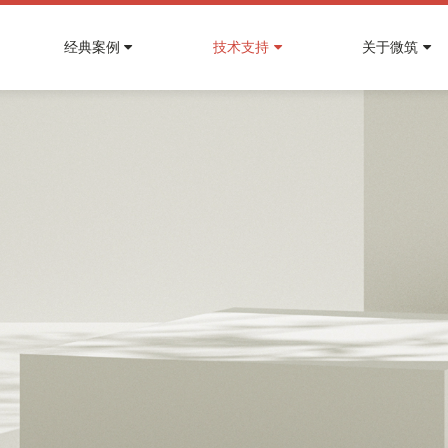
经典案例
技术支持
关于微筑
• 智慧建筑运营管理平台
• 资产管理平台
•
•
•
能源
产品问题
新闻资讯
•
•
•
化工
白皮书资料
招贤纳士
贯穿楼宇的设备
空间租控实时可视
运维高效透明的能源管理
资产空置及时提醒
更
微筑产品说明，让你更了解产品
了解微筑最新动态和行业最新前沿信息
汇聚产品、案
加入微筑团队
光伏电站智慧运维管理平台解决方案
化工园区安
数据驱动的品质提升
合同管理简单清晰
决方案
配电运维管理系统解决方案
化工园区智
• 设备设施管理平台
• 智慧办公系统
火电厂能碳管理平台解决方案
监测设备全生命周期
一码通行多类设备
知识库简化设备作业
一键搞定访客来访和会
设备巡检自动化、群控一键化
空间设备智能自控
• 微筑数字孪生
• 智慧能效系统
•
场馆
•
其他
汇集建筑全方位数据
能耗能效多维度数据建
智慧体育场馆解决方案
政府能碳监
仿真空间与设备状态
AI仿真寻优算法实现
一模多用降低建设成本
软硬结合实现节能自控
智慧会展解决方案
智慧党政军
• 智慧消防管理系统
• 智慧环境管理系统