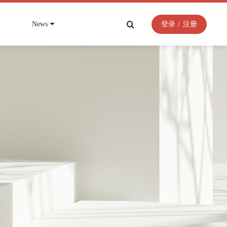
News
登录
/
注册
• 物业管理平台
•
•
•
文教卫
视频资料
联系我们
任务及时提醒，过程清晰可溯
SOP与任务结合，沉淀专家知识
例等资料
，共赢、共创、共荣
微筑相关视频资料汇总
微筑专业服务团队，为你提供专业咨询服务
全风险智能化管控平台解
智慧文化建筑解决方案
数据驱动流程告别“人盯人”
智慧学校解决方案
慧应急管理系统解决方案
• 能耗管理平台
智慧医院解决方案
实时监控能耗能效考核指标
议预约
用能异常智能分析
• 微筑物联网平台
模
深耕建筑物联近20年
控管理平台解决方案
供需精确匹配
内嵌1365种协议，支持1572设备厂家
支持各类云灵活部署
解决方案
• 智能化集成系统