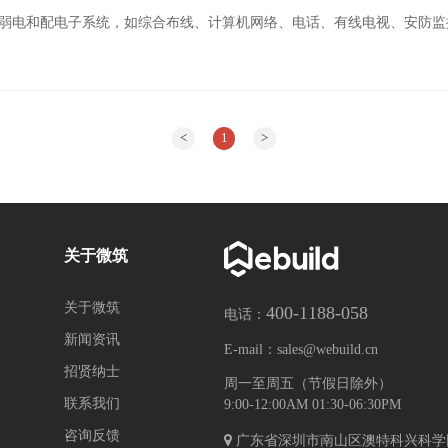
有弱电和配电子系统，如综合布线、计算机网络、电话、有线电视、安防监控
<
1
>
关于微筑
关于微筑
400-1188-058
电话：
新闻资讯
E-mail：
sales@webuild.cn
招贤纳士
周一至周五（节假日除外）
联系我们
9:00-12:00AM 01:30-06:30PM
咨询反馈
广东省深圳市南山区澳特科兴科学园