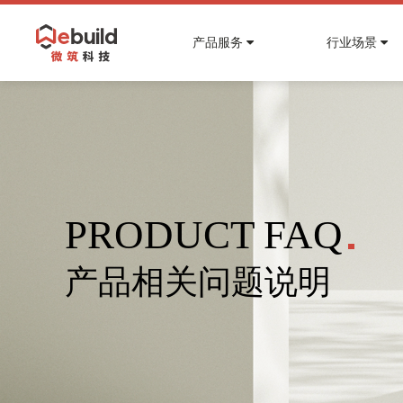
产品服务
行业场景
查看全部产品
•
•
•
地产
知识库
关于微筑
智慧建筑运营管理平台
微筑科技知识库，为你答疑解惑
微筑，让运维更聪明，让低碳更简单，让生产
智慧园区解决方案
安全
智慧写字楼解决方案
智慧能碳
智慧社区解决方案
•
咨询反馈
工业互联网
智慧商业解决方案
PRODUCT FAQ
平台使用过程中如有问题，请您给我们留言
智慧公寓、保障房解决方案
硬件
产品相关问题说明
•
交通
智慧机场航站楼和交通中心解决方案
智慧高铁、地铁换乘枢纽解决方案