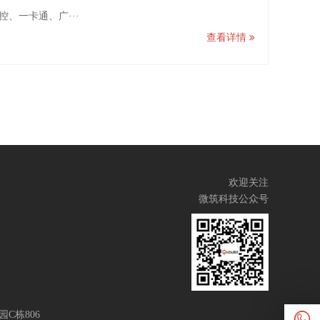
、一卡通、广···
查看详情
欢迎关注
微筑科技公众号
C栋806