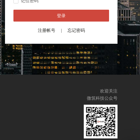
记住密码
准
设备子系统集成
现异常自动告警
建设统一数智底座
全面掌握设备状态
登录
注册帐号
|
忘记密码
欢迎关注
微筑科技公众号