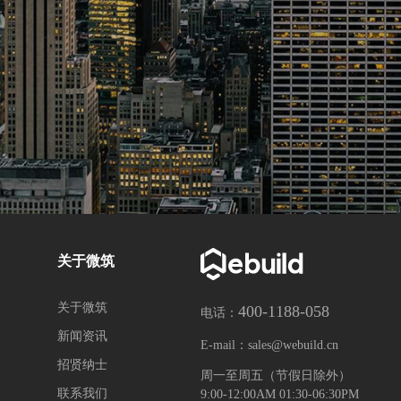
“技防”升级异常感知
内置Well、绿建考核标
应急方案与异常联动，事件及时响应
环境质量自动打分，发
数据驱动赋能全景精细监管
设备智控打造舒适空间
关于微筑
关于微筑
400-1188-058
电话：
新闻资讯
E-mail：
sales@webuild.cn
招贤纳士
周一至周五（节假日除外）
联系我们
9:00-12:00AM 01:30-06:30PM