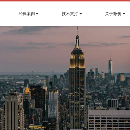
经典案例
技术支持
关于微筑
• 智慧建筑运营管理平台
• 资产管理平台
•
•
•
能源
产品问题
新闻资讯
•
•
•
化工
白皮书资料
招贤纳士
贯穿楼宇的设备
空间租控实时可视
运维高效透明的能源管理
资产空置及时提醒
更
微筑产品说明，让你更了解产品
了解微筑最新动态和行业最新前沿信息
汇聚产品、案
加入微筑团队
光伏电站智慧运维管理平台解决方案
化工园区安
数据驱动的品质提升
合同管理简单清晰
决方案
配电运维管理系统解决方案
化工园区智
• 设备设施管理平台
• 智慧办公系统
火电厂能碳管理平台解决方案
监测设备全生命周期
一码通行多类设备
知识库简化设备作业
一键搞定访客来访和会
设备巡检自动化、群控一键化
空间设备智能自控
• 微筑数字孪生
• 智慧能效系统
•
场馆
•
其他
汇集建筑全方位数据
能耗能效多维度数据建
智慧体育场馆解决方案
政府能碳监
仿真空间与设备状态
AI仿真寻优算法实现
一模多用降低建设成本
软硬结合实现节能自控
智慧会展解决方案
智慧党政军
• 智慧消防管理系统
• 智慧环境管理系统