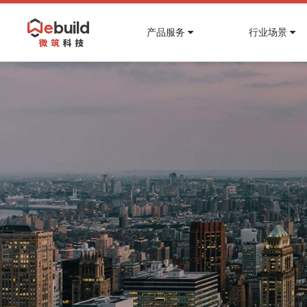
产品服务
行业场景
查看全部产品
•
•
•
地产
知识库
关于微筑
智慧建筑运营管理平台
微筑科技知识库，为你答疑解惑
微筑，让运维更聪明，让低碳更简单，让生产
智慧园区解决方案
安全
智慧写字楼解决方案
智慧能碳
智慧社区解决方案
•
咨询反馈
工业互联网
智慧商业解决方案
平台使用过程中如有问题，请您给我们留言
智慧公寓、保障房解决方案
硬件
•
交通
智慧机场航站楼和交通中心解决方案
智慧高铁、地铁换乘枢纽解决方案