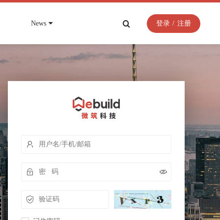
News
登录
/
注册
• 物业管理平台
•
•
•
文教卫
视频资料
联系我们
任务及时提醒，过程清晰可溯
SOP与任务结合，沉淀专家知识
例等资料
，共赢、共创、共荣
微筑相关视频资料汇总
微筑专业服务团队，为你提供专业咨询服务
全风险智能化管控平台解
智慧文化建筑解决方案
数据驱动流程告别“人盯人”
智慧学校解决方案
慧应急管理系统解决方案
• 能耗管理平台
智慧医院解决方案
实时监控能耗能效考核指标
议预约
用能异常智能分析
• 微筑物联网平台
模
深耕建筑物联近20年
控管理平台解决方案
供需精确匹配
内嵌1365种协议，支持1572设备厂家
支持各类云灵活部署
解决方案
• 智能化集成系统